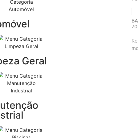
B
omóvel
7
Re
mo
peza Geral
utenção
strial