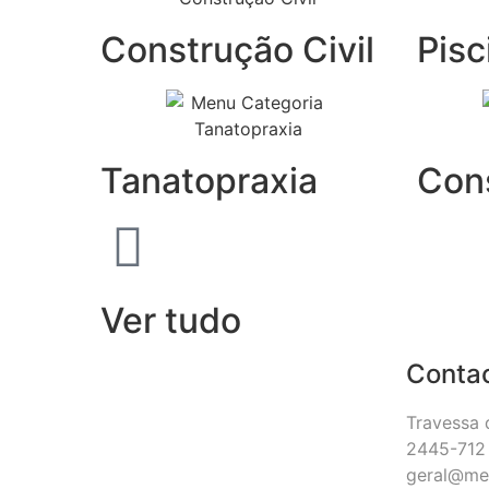
Construção Civil
Pisc
Tanatopraxia
Con
Ver tudo
Conta
Travessa 
2445-712 
geral@me