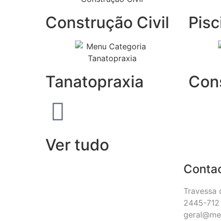
Construção Civil
Pisc
Tanatopraxia
Con
Ver tudo
Conta
Travessa 
2445-712 
geral@me