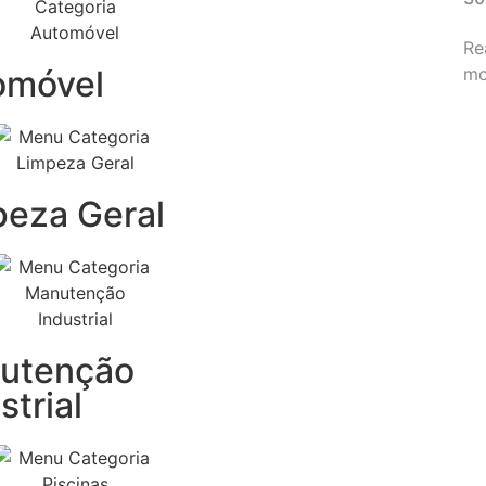
Re
omóvel
mo
peza Geral
utenção
strial