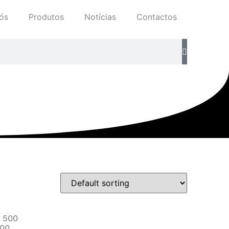
ós
Produtos
Notícias
Contactos
 500
00