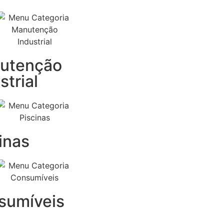
utenção
strial
inas
sumíveis