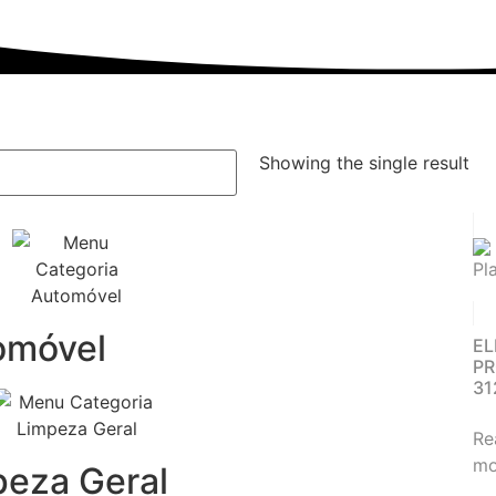
Showing the single result
omóvel
EL
P
31
Re
mo
peza Geral