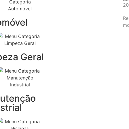
20
Re
omóvel
mo
peza Geral
utenção
strial