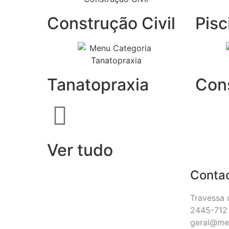
Construção Civil
Pisc
Tanatopraxia
Con
Ver tudo
Conta
Travessa 
2445-712 
geral@me