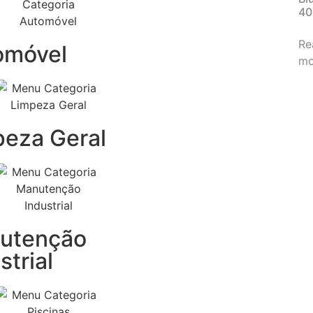
40
Re
omóvel
mo
peza Geral
utenção
strial