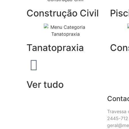
Construção Civil
Pisc
Tanatopraxia
Con
Ver tudo
Conta
Travessa 
2445-712 
geral@me