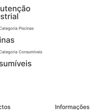
utenção
strial
inas
sumíveis
ctos
Informações