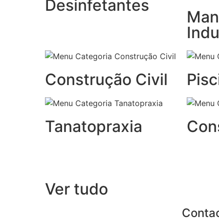
Desinfetantes
Man
Indu
Construção Civil
Pisc
Tanatopraxia
Con
Ver tudo
Conta