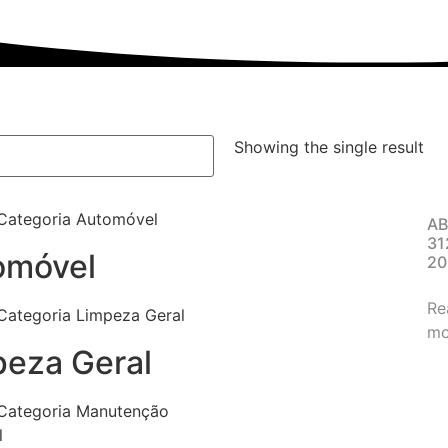
Showing the single result
A
31
omóvel
20
Re
mo
peza Geral