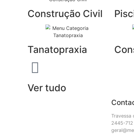
Construção Civil
Pisc
Tanatopraxia
Con
Ver tudo
Conta
Travessa 
2445-712 
geral@me