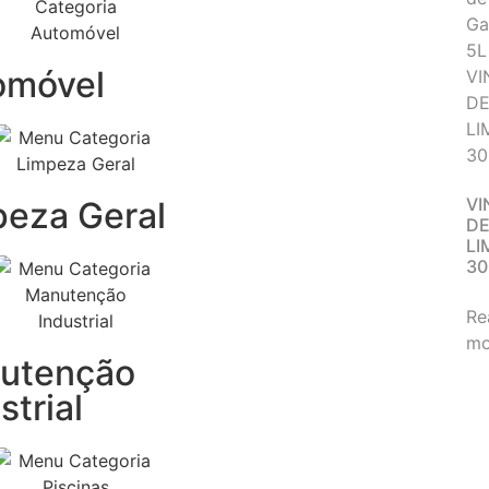
omóvel
VI
peza Geral
D
LI
30
Re
mo
utenção
strial