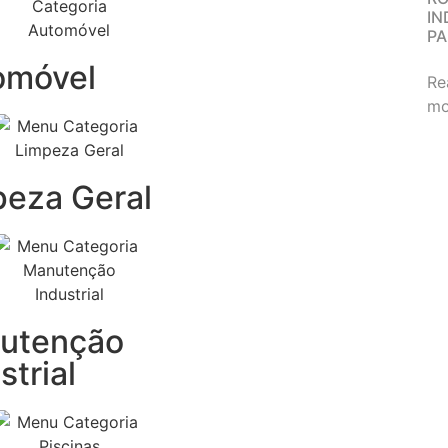
IN
PA
omóvel
Re
mo
peza Geral
utenção
strial