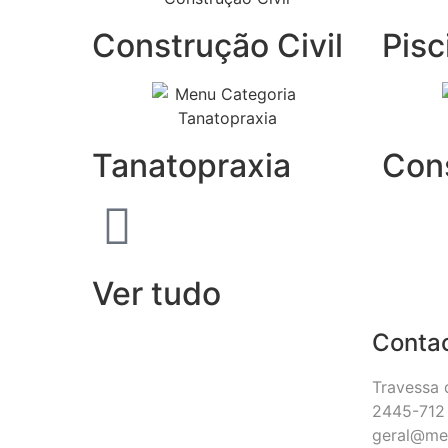
Construção Civil
Pisc
Tanatopraxia
Con
Ver tudo
Conta
Travessa 
2445-712 
geral@me