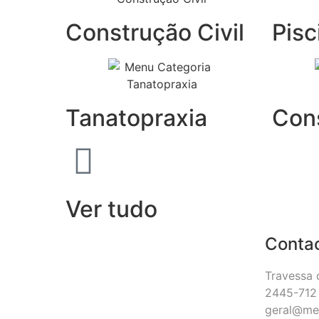
Construção Civil
Pisc
Tanatopraxia
Con
Ver tudo
Conta
Travessa 
2445-712 
geral@me