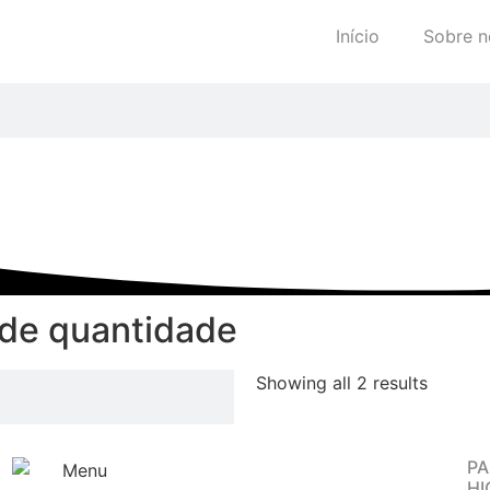
Início
Sobre n
nde quantidade
Showing all 2 results
PA
HI