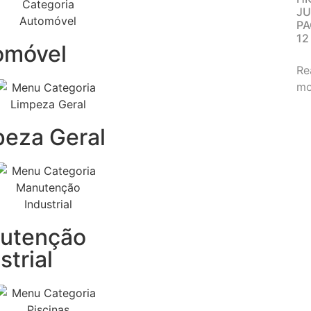
J
P
12
omóvel
Re
mo
peza Geral
utenção
strial