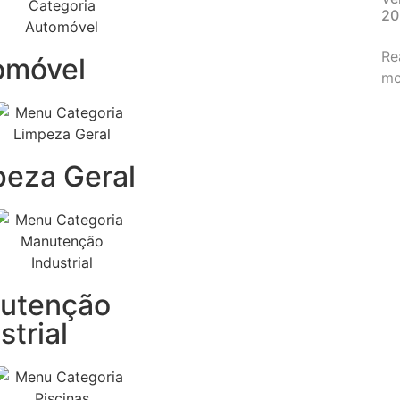
20
Re
omóvel
mo
peza Geral
utenção
strial