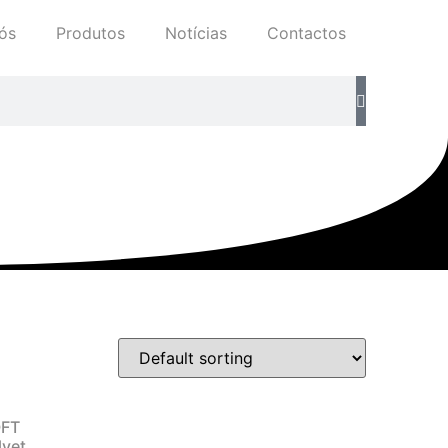
ós
Produtos
Notícias
Contactos
FT
lvet