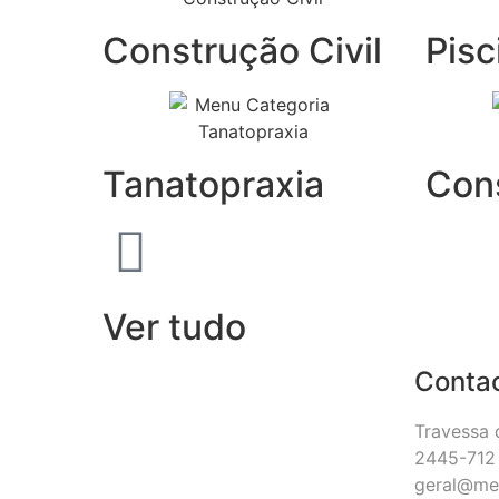
Construção Civil
Pisc
Tanatopraxia
Con
Ver tudo
Conta
Travessa 
2445-712 
geral@me