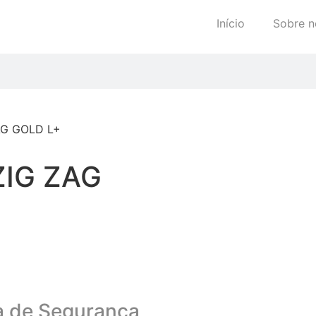
Início
Sobre n
AG GOLD L+
IG ZAG
a de Segurança