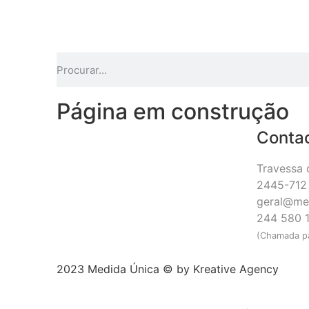
Página em construção
Conta
Travessa 
2445-712 
geral@me
244 580 
(Chamada pa
2023 Medida Única © by
Kreative Agency