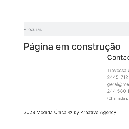
Página em construção
Conta
Travessa 
2445-712 
geral@me
244 580 
(Chamada pa
2023 Medida Única © by
Kreative Agency