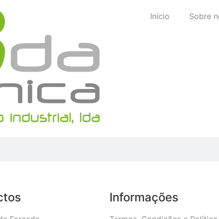
Início
Sobre n
ctos
Informações
da Forcada
Termos, Condições e Política