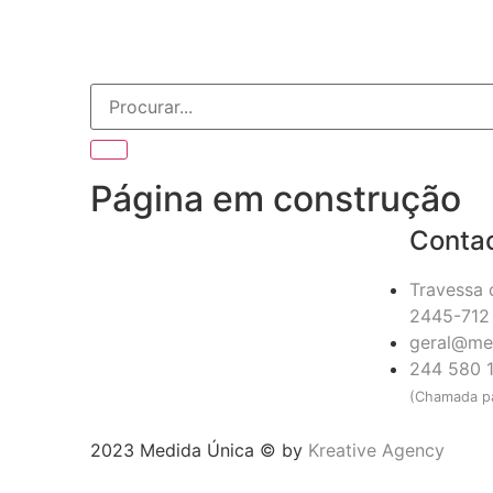
Página em construção
Conta
Travessa 
2445-712 
geral@me
244 580 
(Chamada pa
2023 Medida Única © by
Kreative Agency