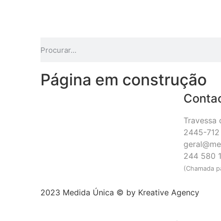
Página em construção
Conta
Travessa 
2445-712 
geral@me
244 580 
(Chamada pa
2023 Medida Única © by
Kreative Agency