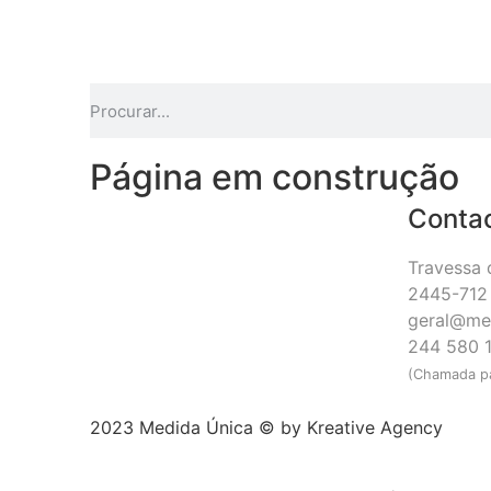
Página em construção
Conta
Travessa 
2445-712 
geral@me
244 580 
(Chamada pa
2023 Medida Única © by
Kreative Agency