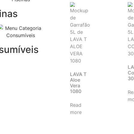
inas
sumíveis
LA
Co
LAVA T
30
Aloe
Vera
1080
Re
mo
Read
more