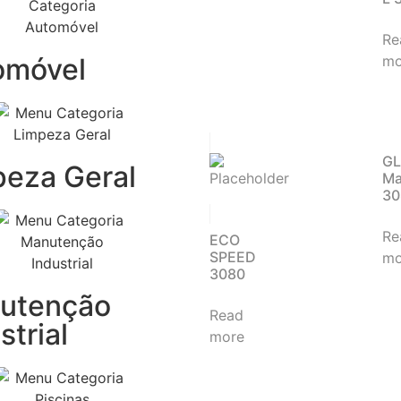
Re
omóvel
mo
G
peza Geral
Ma
30
Re
ECO
SPEED
mo
3080
utenção
Read
strial
more