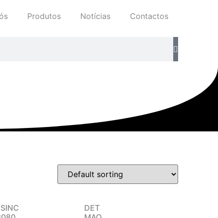
ós
Produtos
Notícias
Contactos
SINC
DET
3080
MAQ