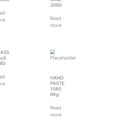
3080
ad
Read
re
more
LASS
çã
80
ad
HAND
PASTE
re
1080
6Kg
Read
more