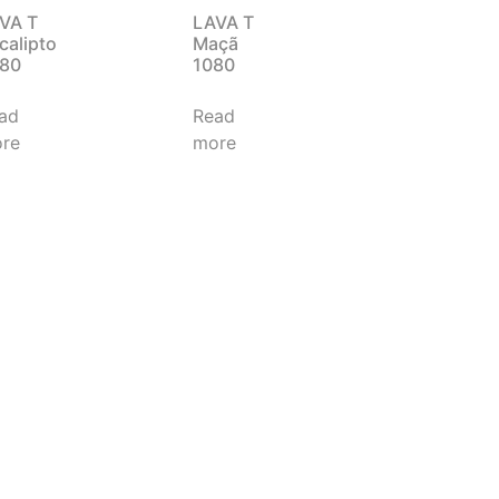
VA T
LAVA T
calipto
Maçã
80
1080
ad
Read
re
more