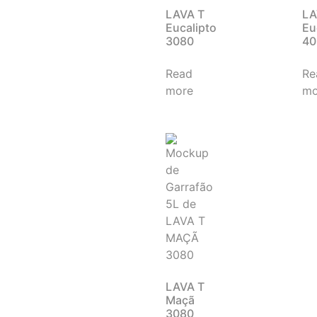
LAVA T
LA
Eucalipto
Eu
3080
40
Read
Re
more
mo
LAVA T
Maçã
3080