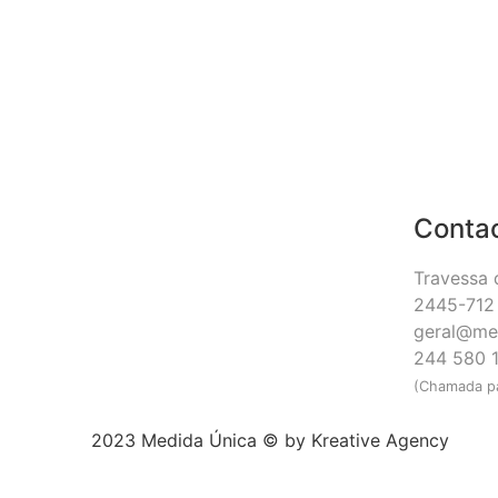
Conta
Travessa 
2445-712 
geral@me
244 580 
(Chamada pa
2023 Medida Única © by
Kreative Agency