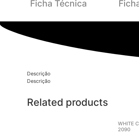
Ficha Técnica
Fich
Descrição
Descrição
Related products
WHITE 
2090